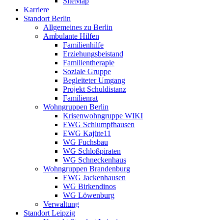
SiteMap
Karriere
Standort Berlin
Allgemeines zu Berlin
Ambulante Hilfen
Familienhilfe
Erziehungsbeistand
Familientherapie
Soziale Gruppe
Begleiteter Umgang
Projekt Schuldistanz
Familienrat
Wohngruppen Berlin
Krisenwohngruppe WIKI
EWG Schlumpfhausen
EWG Kajüte11
WG Fuchsbau
WG Schloßpiraten
WG Schneckenhaus
Wohngruppen Brandenburg
EWG Jackenhausen
WG Birkendinos
WG Löwenburg
Verwaltung
Standort Leipzig