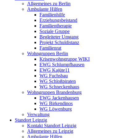
Allgemeines zu Berlin
Ambulante Hilfen
Familienhilfe
Erziehungsbeistand
Familientherapie
Soziale Gruppe
Begleiteter Umgang
Projekt Schuldistanz
Familienrat
Wohngruppen Berlin
Krisenwohngruppe WIKI
EWG Schlumpfhausen
EWG Kajüte11
WG Fuchsbau
WG Schloßpiraten
WG Schneckenhaus
Wohngruppen Brandenburg
EWG Jackenhausen
WG Birkendinos
WG Löwenburg
Verwaltung
Standort Leipzig
Kontakt Standort Leipzig
Allgemeines zu Leipzig
Ambulante Hilfen