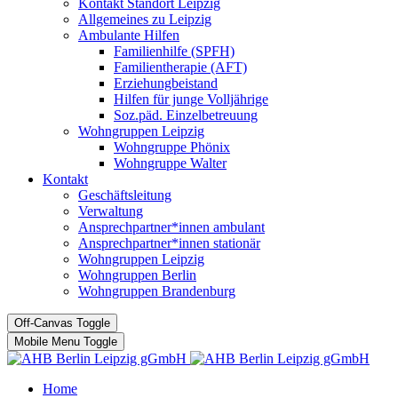
Kontakt Standort Leipzig
Allgemeines zu Leipzig
Ambulante Hilfen
Familienhilfe (SPFH)
Familientherapie (AFT)
Erziehungbeistand
Hilfen für junge Volljährige
Soz.päd. Einzelbetreuung
Wohngruppen Leipzig
Wohngruppe Phönix
Wohngruppe Walter
Kontakt
Geschäftsleitung
Verwaltung
Ansprechpartner*innen ambulant
Ansprechpartner*innen stationär
Wohngruppen Leipzig
Wohngruppen Berlin
Wohngruppen Brandenburg
Off-Canvas Toggle
Mobile Menu Toggle
Home