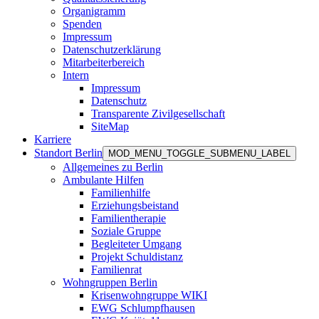
Organigramm
Spenden
Impressum
Datenschutzerklärung
Mitarbeiterbereich
Intern
Impressum
Datenschutz
Transparente Zivilgesellschaft
SiteMap
Karriere
Standort Berlin
MOD_MENU_TOGGLE_SUBMENU_LABEL
Allgemeines zu Berlin
Ambulante Hilfen
Familienhilfe
Erziehungsbeistand
Familientherapie
Soziale Gruppe
Begleiteter Umgang
Projekt Schuldistanz
Familienrat
Wohngruppen Berlin
Krisenwohngruppe WIKI
EWG Schlumpfhausen