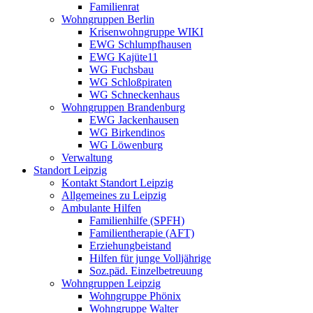
Familienrat
Wohngruppen Berlin
Krisenwohngruppe WIKI
EWG Schlumpfhausen
EWG Kajüte11
WG Fuchsbau
WG Schloßpiraten
WG Schneckenhaus
Wohngruppen Brandenburg
EWG Jackenhausen
WG Birkendinos
WG Löwenburg
Verwaltung
Standort Leipzig
Kontakt Standort Leipzig
Allgemeines zu Leipzig
Ambulante Hilfen
Familienhilfe (SPFH)
Familientherapie (AFT)
Erziehungbeistand
Hilfen für junge Volljährige
Soz.päd. Einzelbetreuung
Wohngruppen Leipzig
Wohngruppe Phönix
Wohngruppe Walter