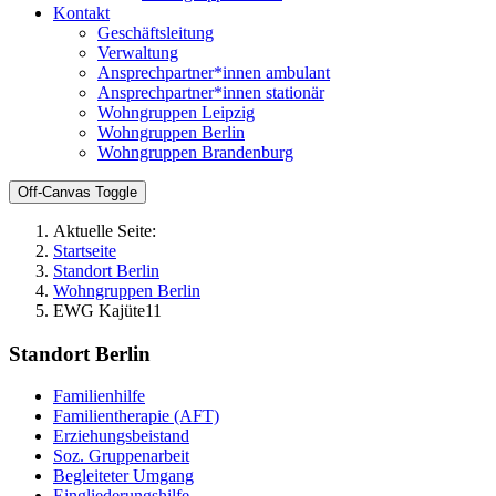
Kontakt
Geschäftsleitung
Verwaltung
Ansprechpartner*innen ambulant
Ansprechpartner*innen stationär
Wohngruppen Leipzig
Wohngruppen Berlin
Wohngruppen Brandenburg
Off-Canvas Toggle
Aktuelle Seite:
Startseite
Standort Berlin
Wohngruppen Berlin
EWG Kajüte11
Standort Berlin
Familienhilfe
Familientherapie (AFT)
Erziehungsbeistand
Soz. Gruppenarbeit
Begleiteter Umgang
Eingliederungshilfe