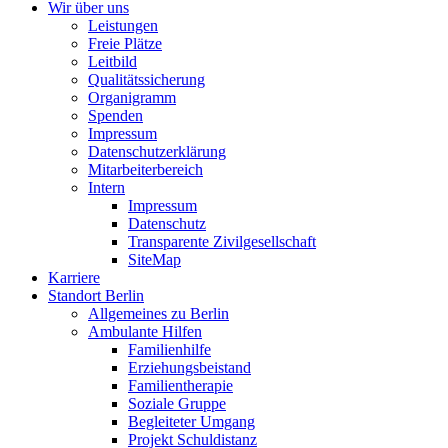
Wir über uns
Leistungen
Freie Plätze
Leitbild
Qualitätssicherung
Organigramm
Spenden
Impressum
Datenschutzerklärung
Mitarbeiterbereich
Intern
Impressum
Datenschutz
Transparente Zivilgesellschaft
SiteMap
Karriere
Standort Berlin
Allgemeines zu Berlin
Ambulante Hilfen
Familienhilfe
Erziehungsbeistand
Familientherapie
Soziale Gruppe
Begleiteter Umgang
Projekt Schuldistanz