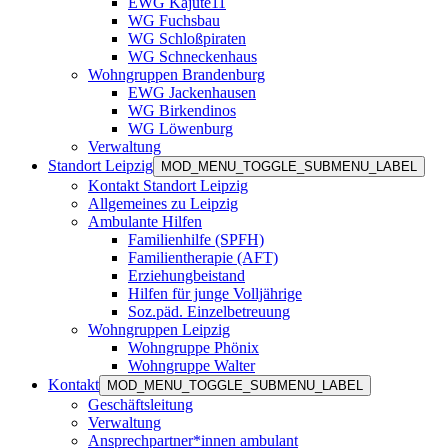
EWG Kajüte11
WG Fuchsbau
WG Schloßpiraten
WG Schneckenhaus
Wohngruppen Brandenburg
EWG Jackenhausen
WG Birkendinos
WG Löwenburg
Verwaltung
Standort Leipzig
MOD_MENU_TOGGLE_SUBMENU_LABEL
Kontakt Standort Leipzig
Allgemeines zu Leipzig
Ambulante Hilfen
Familienhilfe (SPFH)
Familientherapie (AFT)
Erziehungbeistand
Hilfen für junge Volljährige
Soz.päd. Einzelbetreuung
Wohngruppen Leipzig
Wohngruppe Phönix
Wohngruppe Walter
Kontakt
MOD_MENU_TOGGLE_SUBMENU_LABEL
Geschäftsleitung
Verwaltung
Ansprechpartner*innen ambulant