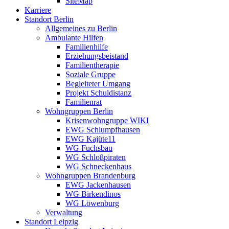
SiteMap
Karriere
Standort Berlin
Allgemeines zu Berlin
Ambulante Hilfen
Familienhilfe
Erziehungsbeistand
Familientherapie
Soziale Gruppe
Begleiteter Umgang
Projekt Schuldistanz
Familienrat
Wohngruppen Berlin
Krisenwohngruppe WIKI
EWG Schlumpfhausen
EWG Kajüte11
WG Fuchsbau
WG Schloßpiraten
WG Schneckenhaus
Wohngruppen Brandenburg
EWG Jackenhausen
WG Birkendinos
WG Löwenburg
Verwaltung
Standort Leipzig