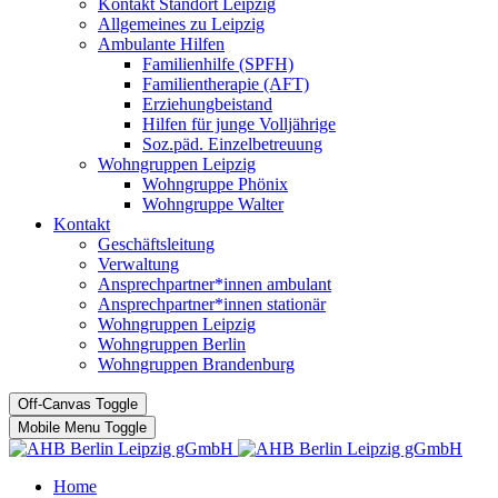
Kontakt Standort Leipzig
Allgemeines zu Leipzig
Ambulante Hilfen
Familienhilfe (SPFH)
Familientherapie (AFT)
Erziehungbeistand
Hilfen für junge Volljährige
Soz.päd. Einzelbetreuung
Wohngruppen Leipzig
Wohngruppe Phönix
Wohngruppe Walter
Kontakt
Geschäftsleitung
Verwaltung
Ansprechpartner*innen ambulant
Ansprechpartner*innen stationär
Wohngruppen Leipzig
Wohngruppen Berlin
Wohngruppen Brandenburg
Off-Canvas Toggle
Mobile Menu Toggle
Home