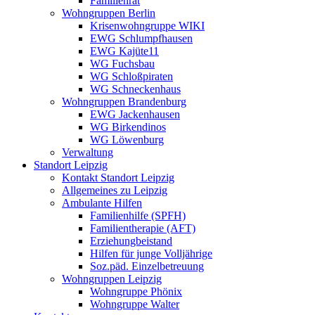
Familienrat
Wohngruppen Berlin
Krisenwohngruppe WIKI
EWG Schlumpfhausen
EWG Kajüte11
WG Fuchsbau
WG Schloßpiraten
WG Schneckenhaus
Wohngruppen Brandenburg
EWG Jackenhausen
WG Birkendinos
WG Löwenburg
Verwaltung
Standort Leipzig
Kontakt Standort Leipzig
Allgemeines zu Leipzig
Ambulante Hilfen
Familienhilfe (SPFH)
Familientherapie (AFT)
Erziehungbeistand
Hilfen für junge Volljährige
Soz.päd. Einzelbetreuung
Wohngruppen Leipzig
Wohngruppe Phönix
Wohngruppe Walter