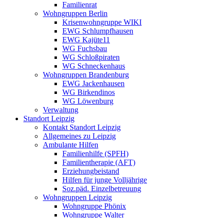
Familienrat
Wohngruppen Berlin
Krisenwohngruppe WIKI
EWG Schlumpfhausen
EWG Kajüte11
WG Fuchsbau
WG Schloßpiraten
WG Schneckenhaus
Wohngruppen Brandenburg
EWG Jackenhausen
WG Birkendinos
WG Löwenburg
Verwaltung
Standort Leipzig
Kontakt Standort Leipzig
Allgemeines zu Leipzig
Ambulante Hilfen
Familienhilfe (SPFH)
Familientherapie (AFT)
Erziehungbeistand
Hilfen für junge Volljährige
Soz.päd. Einzelbetreuung
Wohngruppen Leipzig
Wohngruppe Phönix
Wohngruppe Walter