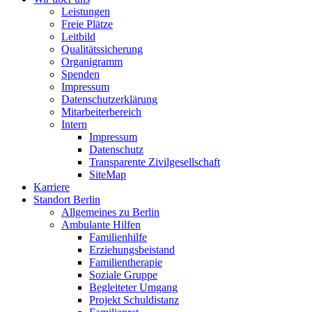
Leistungen
Freie Plätze
Leitbild
Qualitätssicherung
Organigramm
Spenden
Impressum
Datenschutzerklärung
Mitarbeiterbereich
Intern
Impressum
Datenschutz
Transparente Zivilgesellschaft
SiteMap
Karriere
Standort Berlin
Allgemeines zu Berlin
Ambulante Hilfen
Familienhilfe
Erziehungsbeistand
Familientherapie
Soziale Gruppe
Begleiteter Umgang
Projekt Schuldistanz