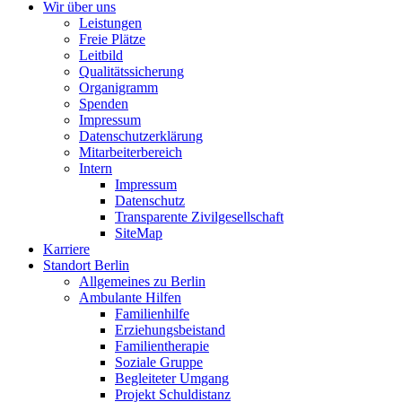
Wir über uns
Leistungen
Freie Plätze
Leitbild
Qualitätssicherung
Organigramm
Spenden
Impressum
Datenschutzerklärung
Mitarbeiterbereich
Intern
Impressum
Datenschutz
Transparente Zivilgesellschaft
SiteMap
Karriere
Standort Berlin
Allgemeines zu Berlin
Ambulante Hilfen
Familienhilfe
Erziehungsbeistand
Familientherapie
Soziale Gruppe
Begleiteter Umgang
Projekt Schuldistanz