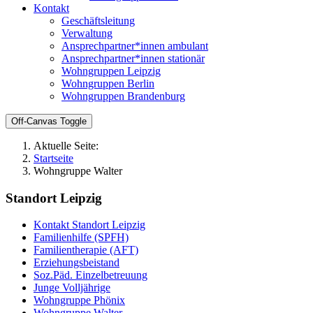
Kontakt
Geschäftsleitung
Verwaltung
Ansprechpartner*innen ambulant
Ansprechpartner*innen stationär
Wohngruppen Leipzig
Wohngruppen Berlin
Wohngruppen Brandenburg
Off-Canvas Toggle
Aktuelle Seite:
Startseite
Wohngruppe Walter
Standort Leipzig
Kontakt Standort Leipzig
Familienhilfe (SPFH)
Familientherapie (AFT)
Erziehungsbeistand
Soz.Päd. Einzelbetreuung
Junge Volljährige
Wohngruppe Phönix
Wohngruppe Walter