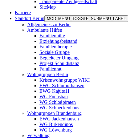
Transparente Zivilgesellschaft
SiteMap
Karriere
Standort Berlin
MOD_MENU_TOGGLE_SUBMENU_LABEL
Allgemeines zu Berlin
Ambulante Hilfen
Familienhilfe
Erziehungsbeistand
Familientherapie
Soziale Gruppe
Begleiteter Umgang
Projekt Schuldistanz
Familienrat
Wohngruppen Berlin
Krisenwohngruppe WIKI
EWG Schlumpfhausen
EWG Kajüte11
WG Fuchsbau
WG Schloßpiraten
WG Schneckenhaus
Wohngruppen Brandenburg
EWG Jackenhausen
WG Birkendinos
WG Löwenburg
Verwaltung